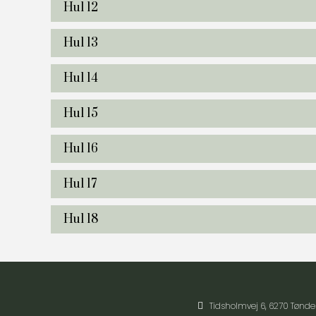
Hul 12
Hul 13
Hul 14
Hul 15
Hul 16
Hul 17
Hul 18
Tidsholmvej 6, 6270 Tønde