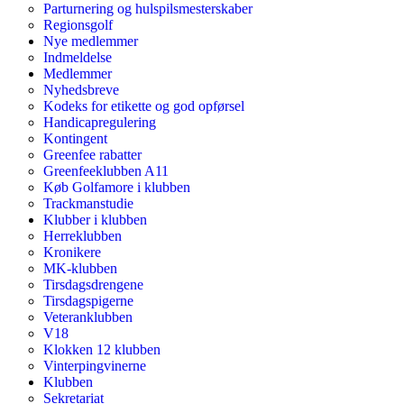
Parturnering og hulspilsmesterskaber
Regionsgolf
Nye medlemmer
Indmeldelse
Medlemmer
Nyhedsbreve
Kodeks for etikette og god opførsel
Handicapregulering
Kontingent
Greenfee rabatter
Greenfeeklubben A11
Køb Golfamore i klubben
Trackmanstudie
Klubber i klubben
Herreklubben
Kronikere
MK-klubben
Tirsdagsdrengene
Tirsdagspigerne
Veteranklubben
V18
Klokken 12 klubben
Vinterpingvinerne
Klubben
Sekretariat