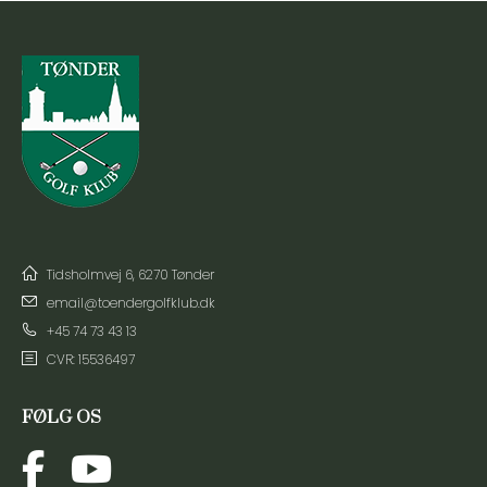
Tidsholmvej 6, 6270 Tønder
email@toendergolfklub.dk
+45 74 73 43 13
CVR: 15536497
FØLG OS