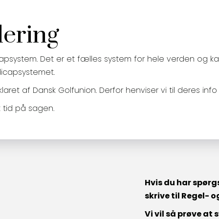
ering
icapsystem. Det er et fælles system for hele verden og ka
dicapsystemet.
et af Dansk Golfunion. Derfor henviser vi til deres info
 tid på sagen.
Hvis du har spørg
skrive til Regel-
Vi vil så prøve at