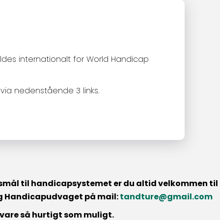
ldes internationalt for World Handicap
 via nedenstående 3 links.
smål til handicapsystemet er du altid velkommen til
 og Handicapudvaget på mail:
tandture@gmail.com
 svare så hurtigt som muligt.