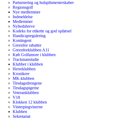
Parturnering og hulspilsmesterskaber
Regionsgolf
Nye medlemmer
Indmeldelse
Medlemmer
Nyhedsbreve
Kodeks for etikette og god opførsel
Handicapregulering
Kontingent
Greenfee rabatter
Greenfeeklubben A11
Køb Golfamore i klubben
Trackmanstudie
Klubber i klubben
Herreklubben
Kronikere
MK-klubben
Tirsdagsdrengene
Tirsdagspigerne
Veteranklubben
V18
Klokken 12 klubben
Vinterpingvinerne
Klubben
Sekretariat