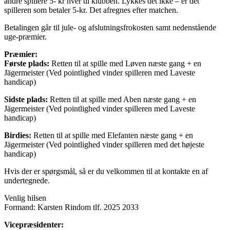
andre spillere 5- kr hver til klubben. Lykkes det ikke – er det
spilleren som betaler 5-kr. Det afregnes efter matchen.
Betalingen går til jule- og afslutningsfrokosten samt nedenstående
uge-præmier.
Præmier:
Første plads:
Retten til at spille med Løven næste gang + en
Jägermeister (Ved pointlighed vinder spilleren med Laveste
handicap)
Sidste plads:
Retten til at spille med Aben næste gang + en
Jägermeister (Ved pointlighed vinder spilleren med Laveste
handicap)
Birdies:
Retten til at spille med Elefanten næste gang + en
Jägermeister (Ved pointlighed vinder spilleren med det højeste
handicap)
Hvis der er spørgsmål, så er du velkommen til at kontakte en af
undertegnede.
Venlig hilsen
Formand: Karsten Rindom tlf. 2025 2033
Vicepræsidenter: