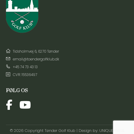
Tidsholmvej 6, 6270 Tønder
email@toendergolfklub.dk
+45 74 73 43 13
CVR: 15536497
FØLG OS
© 2026 Copyright Tønder Golf Klub | Design by:
UNIQUEPIXELS