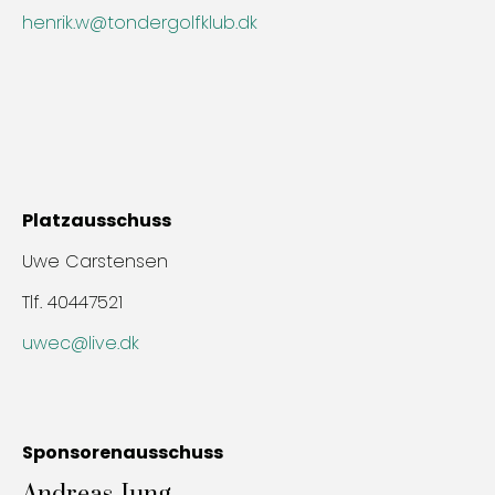
henrik.w@tondergolfklub.dk
Platzausschuss
Uwe Carstensen
Tlf. 40447521
uwec@live.dk
Sponsorenausschuss
Andreas Jung