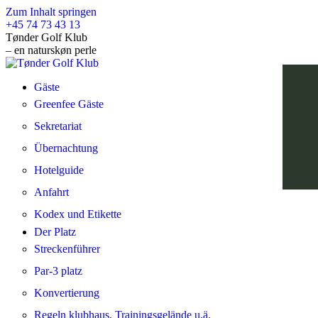
Zum Inhalt springen
+45 74 73 43 13
Tønder Golf Klub
– en naturskøn perle
Gäste
Greenfee Gäste
Sekretariat
Übernachtung
Hotelguide
Anfahrt
Kodex und Etikette
Der Platz
Streckenführer
Par-3 platz
Konvertierung
Regeln klubhaus, Trainingsgelände u.ä.