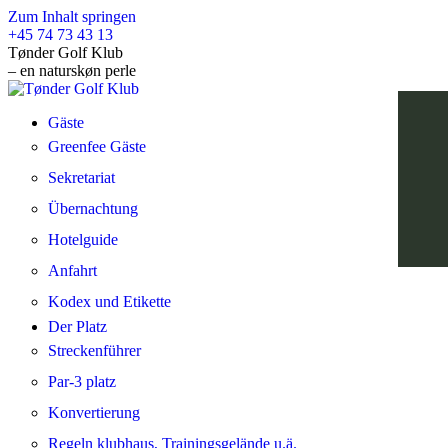
Zum Inhalt springen
+45 74 73 43 13
Tønder Golf Klub
– en naturskøn perle
Gäste
Greenfee Gäste
Sekretariat
Übernachtung
Hotelguide
Anfahrt
Kodex und Etikette
Der Platz
Streckenführer
Par-3 platz
Konvertierung
Regeln klubhaus, Trainingsgelände u.ä.