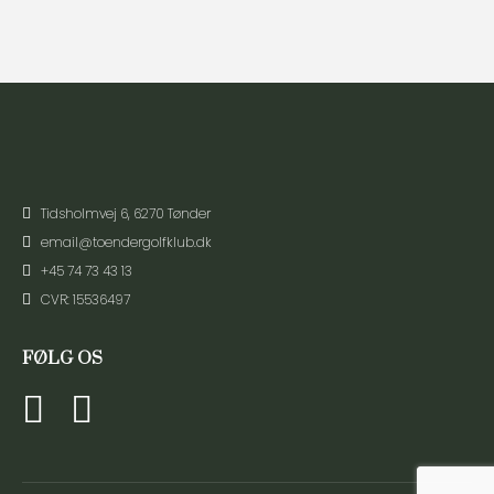
Tidsholmvej 6, 6270 Tønder
email@toendergolfklub.dk
+45 74 73 43 13
CVR: 15536497
FØLG OS