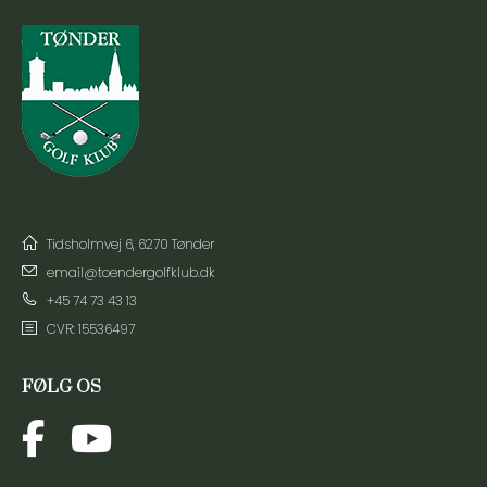
Tidsholmvej 6, 6270 Tønder
email@toendergolfklub.dk
+45 74 73 43 13
CVR: 15536497
FØLG OS