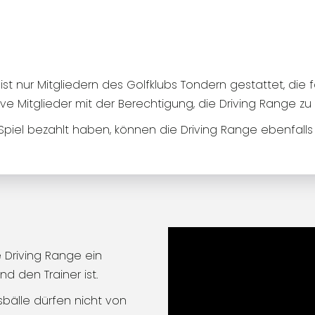
ist nur Mitgliedern des Golfklubs Tondern gestattet, di
sive Mitglieder mit der Berechtigung, die Driving Range zu
Spiel bezahlt haben, können die Driving Range ebenfalls 
 Driving Range ein
nd den Trainer ist.
gsbälle dürfen nicht von