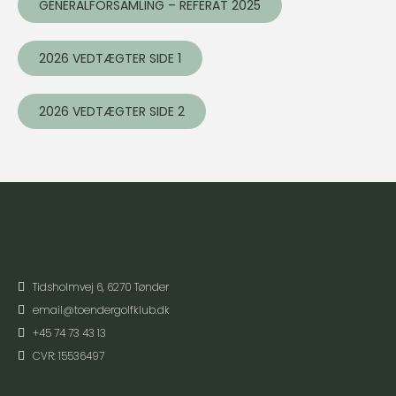
GENERALFORSAMLING – REFERAT 2025
2026 VEDTÆGTER SIDE 1
2026 VEDTÆGTER SIDE 2
Tidsholmvej 6, 6270 Tønder
email@toendergolfklub.dk
+45 74 73 43 13
CVR: 15536497