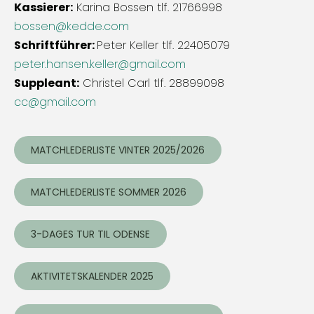
Kassierer:
Karina Bossen tlf. 21766998
bossen@kedde.com
Schriftführer:
Peter Keller tlf. 22405079
peter.hansen.keller@gmail.com
Suppleant:
Christel Carl tlf. 28899098
cc@gmail.com
MATCHLEDERLISTE VINTER 2025/2026
MATCHLEDERLISTE SOMMER 2026
3-DAGES TUR TIL ODENSE
AKTIVITETSKALENDER 2025