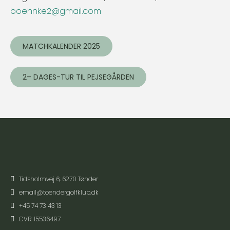
boehnke2@gmail.com
MATCHKALENDER 2025
2– DAGES-TUR TIL PEJSEGÅRDEN
Tidsholmvej 6, 6270 Tønder
email@toendergolfklub.dk
+45 74 73 43 13
CVR: 15536497